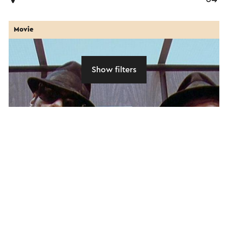
Movie
Show filters
Blues Brothers Openlucht Bioscoop Brunssum
6-9-2026
Brunssum