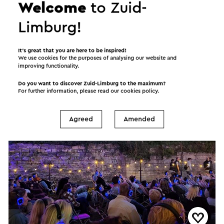
Welcome
to Zuid-
Limburg!
MergelMovies: La La Land
21-8-2026
It’s great that you are here to be inspired!
Valkenburg
We use cookies for the purposes of analysing our website and
improving functionality.
Do you want to discover Zuid-Limburg to the maximum?
Movie
For further information, please read our
cookies policy
.
Agreed
Amended