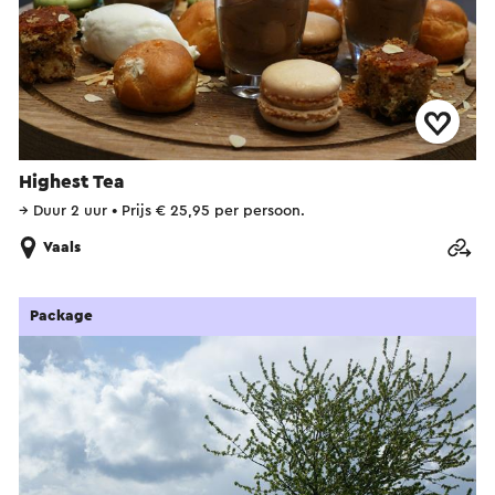
Highest Tea
→
Duur 2 uur
•
Prijs € 25,95 per persoon.
Vaals
Package