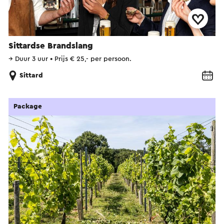
Sittardse Brandslang
→
Duur 3 uur
•
Prijs € 25,- per persoon.
Sittard
Package