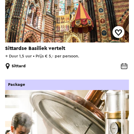
Sittardse Basiliek vertelt
→
Duur 1,5 uur
•
Prijs € 5,- per persoon.
Sittard
Package